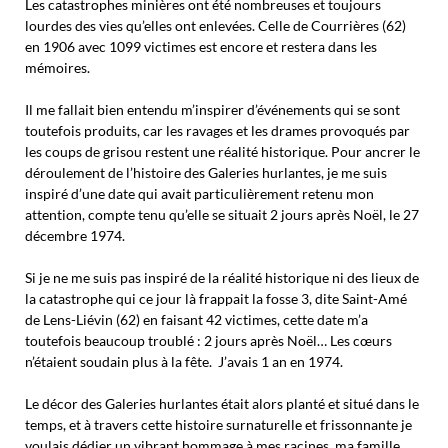
Les catastrophes minières ont été nombreuses et toujours
lourdes des vies qu’elles ont enlevées. Celle de Courrières (62)
en 1906 avec 1099 victimes est encore et restera dans les
mémoires.
Il me fallait bien entendu m’inspirer d’événements qui se sont
toutefois produits, car les ravages et les drames provoqués par
les coups de grisou restent une réalité historique. Pour ancrer le
déroulement de l’histoire des Galeries hurlantes, je me suis
inspiré d’une date qui avait particulièrement retenu mon
attention, compte tenu qu’elle se situait 2 jours après Noël, le 27
décembre 1974.
Si je ne me suis pas inspiré de la réalité historique ni des lieux de
la catastrophe qui ce jour là frappait la fosse 3, dite Saint-Amé
de Lens-Liévin (62) en faisant 42 victimes, cette date m’a
toutefois beaucoup troublé : 2 jours après Noël… Les cœurs
n’étaient soudain plus à la fête. J’avais 1 an en 1974.
Le décor des Galeries hurlantes était alors planté et situé dans le
temps, et à travers cette histoire surnaturelle et frissonnante je
voulais dédier un vibrant hommage à mes racines, ma famille,