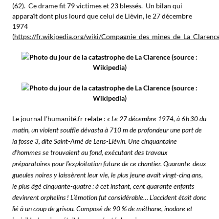
(62). Ce drame fit 79 victimes et 23 blessés. Un bilan qui
apparaît dont plus lourd que celui de Lièvin, le 27 décembre
1974
(
https://fr.wikipedia.org/wiki/Compagnie_des_mines_de_La_Clarenc
Photo du jour de la catastrophe de La Clarence (source :
Wikipedia)
Photo du jour de la catastrophe de La Clarence (source :
Wikipedia)
Le journal l’humanité.fr relate :
« Le 27 décembre 1974, à 6 h 30 du
matin, un violent souffle dévasta à 710 m de profondeur une part de
la fosse 3, dite Saint-Amé de Lens-Liévin. Une cinquantaine
d’hommes se trouvaient au fond, exécutant des travaux
préparatoires pour l’exploitation future de ce chantier. Quarante-deux
gueules noires y laissèrent leur vie, le plus jeune avait vingt-cinq ans,
le plus âgé cinquante-quatre : à cet instant, cent quarante enfants
devinrent orphelins ! L’émotion fut considérable… L’accident était donc
lié à un coup de grisou. Composé de 90 % de méthane, inodore et