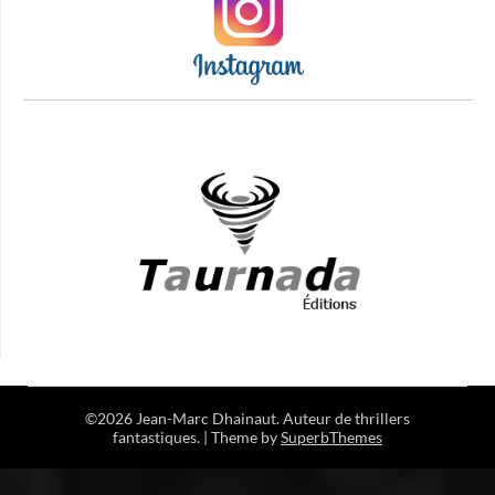
©2026 Jean-Marc Dhainaut. Auteur de thrillers
fantastiques.
| Theme by
SuperbThemes