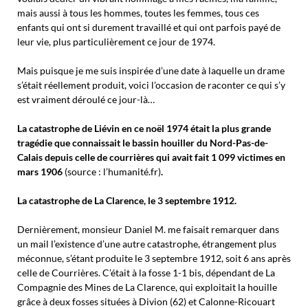
mais aussi à tous les hommes, toutes les femmes, tous ces
enfants qui ont si durement travaillé et qui ont parfois payé de
leur vie, plus particulièrement ce jour de 1974.
Mais puisque je me suis inspirée d’une date à laquelle un drame
s’était réellement produit, voici l’occasion de raconter ce qui s’y
est vraiment déroulé ce jour-là…
La catastrophe de Liévin en ce noël 1974 était la plus grande
tragédie que connaissait le bassin houiller du Nord-Pas-de-
Calais depuis celle de courrières qui avait fait 1 099 victimes en
mars 1906
(source : l’humanité.fr)
.
La catastrophe de La Clarence, le 3 septembre 1912.
Dernièrement, monsieur Daniel M. me faisait remarquer dans
un mail l’existence d’une autre catastrophe, étrangement plus
méconnue, s’étant produite le 3 septembre 1912, soit 6 ans après
celle de Courrières. C’était à la fosse 1-1 bis, dépendant de La
Compagnie des Mines de La Clarence, qui exploitait la houille
grâce à deux fosses situées à Divion (62) et Calonne-Ricouart