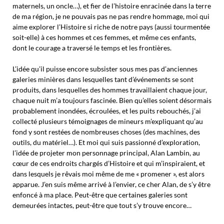
maternels, un oncle…), et fier de l’histoire enracinée dans la terre
de ma région, je ne pouvais pas ne pas rendre hommage, moi qui
aime explorer l’Histoire si riche de notre pays (aussi tourmentée
soit-elle) à ces hommes et ces femmes, et même ces enfants,
dont le courage a traversé le temps et les frontières.
L’idée qu’il puisse encore subsister sous mes pas d’anciennes
galeries minières dans lesquelles tant d’événements se sont
produits, dans lesquelles des hommes travaillaient chaque jour,
chaque nuit m’a toujours fascinée. Bien qu’elles soient désormais
probablement inondées, écroulées, et les puits rebouchés, j’ai
collecté plusieurs témoignages de mineurs m’expliquant qu’au
fond y sont restées de nombreuses choses (des machines, des
outils, du matériel…). Et moi qui suis passionné d’exploration,
l’idée de projeter mon personnage principal, Alan Lambin, au
cœur de ces endroits chargés d’Histoire et qui m’inspiraient, et
dans lesquels je rêvais moi même de me « promener », est alors
apparue. J’en suis même arrivé à l’envier, ce cher Alan, de s’y être
enfoncé à ma place. Peut-être que certaines galeries sont
demeurées intactes, peut-être que tout s’y trouve encore…