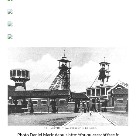
Photo Daniel Marir depuis http://fouquiereschf.free.fr