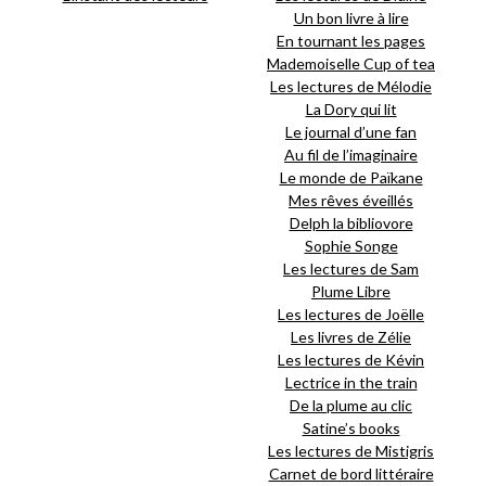
Un bon livre à lire
En tournant les pages
Mademoiselle Cup of tea
Les lectures de Mélodie
La Dory qui lit
Le journal d’une fan
Au fil de l’imaginaire
Le monde de Païkane
Mes rêves éveillés
Delph la bibliovore
Sophie Songe
Les lectures de Sam
Plume Libre
Les lectures de Joëlle
Les livres de Zélie
Les lectures de Kévin
Lectrice in the train
De la plume au clic
Satine’s books
Les lectures de Mistigris
Carnet de bord littéraire