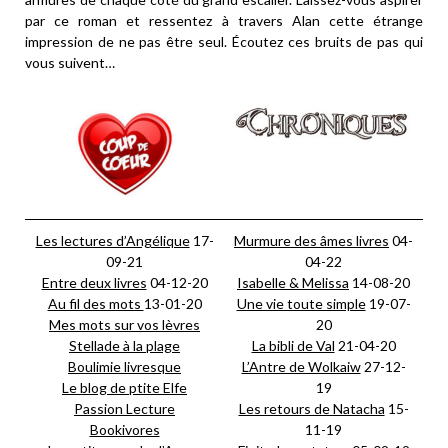
par ce roman et ressentez à travers Alan cette étrange
impression de ne pas être seul. Écoutez ces bruits de pas qui
vous suivent…
Les lectures d’Angélique
17-
Murmure des âmes livres
04-
09-21
04-22
Entre deux livres
04-12-20
Isabelle & Melissa
14-08-20
Au fil des mots
13-01-20
Une vie toute simple
19-07-
Mes mots sur vos lèvres
20
Stellade à la plage
La bibli de Val
21-04-20
Boulimie livresque
L’Antre de Wolkaiw
27-12-
Le blog de ptite Elfe
19
Passion Lecture
Les retours de Natacha
15-
Bookivores
11-19