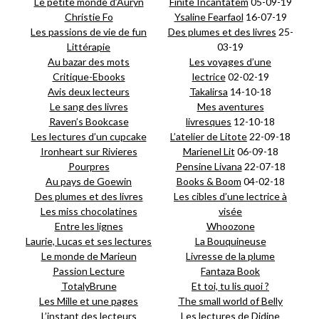
Le petite monde d’Auryn
Finite Incantatem
05-09-19
Christie Fo
Ysaline Fearfaol
16-07-19
Les passions de vie de fun
Des plumes et des livres
25-
Littérapie
03-19
Au bazar des mots
Les voyages d’une
Critique-Ebooks
lectrice
02-02-19
Avis deux lecteurs
Takalirsa
14-10-18
Le sang des livres
Mes aventures
Raven’s Bookcase
livresques
12-10-18
Les lectures d’un cupcake
L’atelier de Litote
22-09-18
Ironheart sur Rivieres
Marienel Lit
06-09-18
Pourpres
Pensine Livana
22-07-18
Au pays de Goewin
Books & Boom
04-02-18
Des plumes et des livres
Les cibles d’une lectrice à
Les miss chocolatines
visée
Entre les lignes
Whoozone
Laurie, Lucas et ses lectures
L
a Bouquineuse
Le monde de Marieun
Livresse de la plume
Passion Lecture
Fantaza Book
TotalyBrune
Et toi, tu lis quoi ?
Les Mille et une pages
The small world of Belly
L’instant des lecteurs
Les lectures de Didine