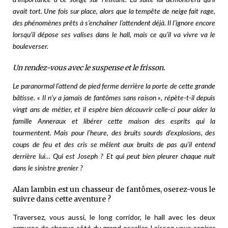
d’importance à ce songe sur l’instant. La suite lui démontrera qu’il
avait tort. Une fois sur place, alors que la tempête de neige fait rage,
des phénomènes prêts à s’enchaîner l’attendent déjà. Il l’ignore encore
lorsqu’il dépose ses valises dans le hall, mais ce qu’il va vivre va le
bouleverser.
Un rendez-vous avec le suspense et le frisson.
Le paranormal l’attend de pied ferme derrière la porte de cette grande
bâtisse. « Il n’y a jamais de fantômes sans raison », répète-t-il depuis
vingt ans de métier, et il espère bien découvrir celle-ci pour aider la
famille Anneraux et libérer cette maison des esprits qui la
tourmentent. Mais pour l’heure, des bruits sourds d’explosions, des
coups de feu et des cris se mêlent aux bruits de pas qu’il entend
derrière lui… Qui est Joseph ? Et qui peut bien pleurer chaque nuit
dans le sinistre grenier ?
Alan lambin est un chasseur de fantômes, oserez-vous le
suivre dans cette aventure ?
Traversez, vous aussi, le long corridor, le hall avec les deux
armures de chaque côté du grand escalier. Laissez-vous aspirer